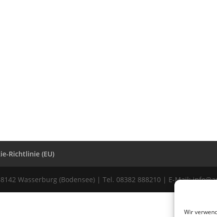
e-Richtlinie (EU)
88142 Wasserburg (Bodensee) | Tel. 08382 888210 | E-Mail: info@
Wir verwend