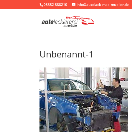
08382 888210
info@autolack-max-mueller.de
Unbenannt-1